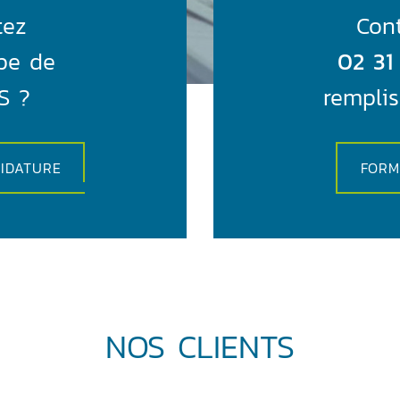
tez
Con
ipe de
02 31
S ?
remplis
IDATURE
FORM
NOS CLIENTS