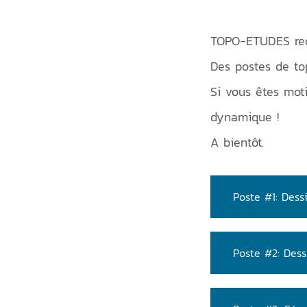
TOPO-ETUDES recr
Des postes de to
Si vous êtes mot
dynamique !
A bientôt.
Poste #1: Dess
Poste #2: Dess